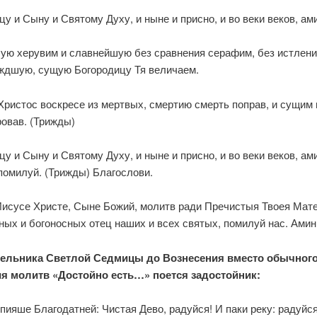
у и Сыну и Святому Духу, и ныне и присно, и во веки веков, ам
ую херувим и славнейшую без сравнения серафим, без истлени
ждшую, сущую Богородицу Тя величаем.
Христос воскресе из мертвых, смертию смерть поправ, и сущим 
овав. (Трижды)
у и Сыну и Святому Духу, и ныне и присно, и во веки веков, ам
помилуй. (Трижды) Благослови.
Иисусе Христе, Сыне Божий, молитв ради Пречистыя Твоея Мате
ых и богоносных отец наших и всех святых, помилуй нас. Амин
ельника Светлой Седмицы до Вознесения вместо обычног
я молитв «Достойно есть…» поется задостойник:
пияше Благодатней: Чистая Дево, радуйся! И паки реку: радуйся