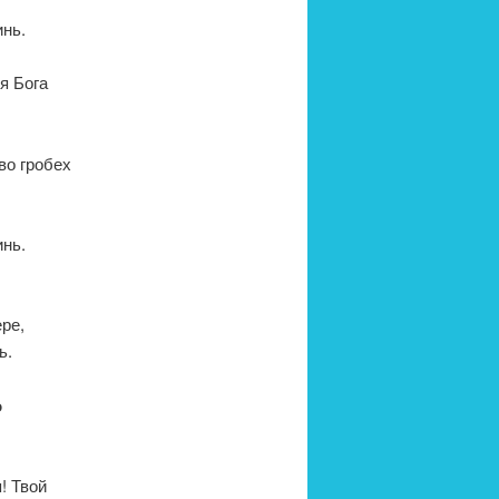
инь.
я Бога
во гробех
инь.
ре,
ь.
о
! Твой