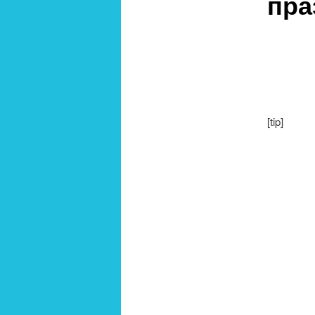
пра
[tip]