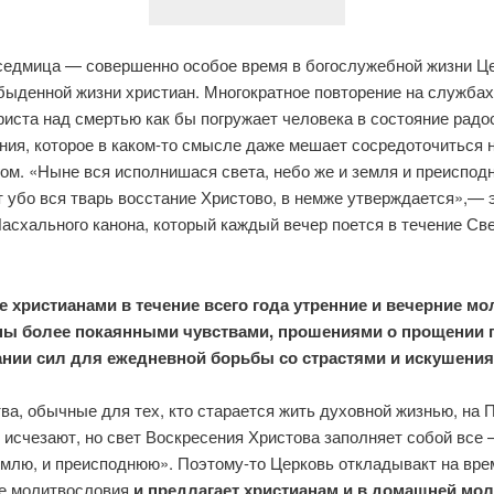
седмица — совершенно особое время в богослужебной жизни Це
быденной жизни христиан. Многократное повторение на службах
иста над смертью как бы погружает человека в состояние радо
ния, которое в каком-то смысле даже мешает сосредоточиться н
ом. «Ныне вся исполнишася света, небо же и земля и преисподн
 убо вся тварь восстание Христово, в немже утверждается»,— 
асхального канона, который каждый вечер поется в течение Св
 христианами в течение всего года утренние и вечерние м
ы более покаянными чувствами, прошениями о прощении г
нии сил для ежедневной борьбы со страстями и искушения
ва, обычные для тех, кто старается жить духовной жизнью, на 
 исчезают, но свет Воскресения Христова заполняет собой все 
емлю, и преисподнюю». Поэтому-то Церковь откладывакт на вре
е молитвословия
и предлагает христианам и в домашней мо