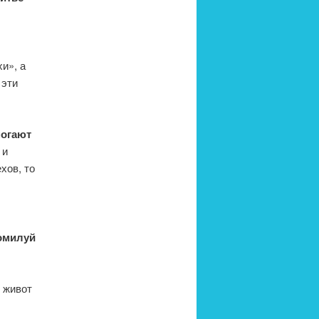
ы
и», а
 эти
могают
 и
хов, то
помилуй
 живот