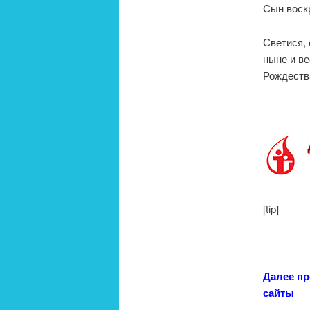
Сын воскр
Светися, 
ныне и ве
Рождества
[tip]
Далее пр
сайты