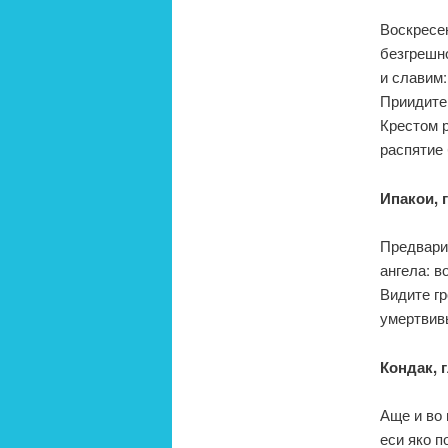
Воскресе
безгрешно
и славим:
Приидите 
Крестом р
распятие 
Ипакои, г
Предвари
ангела: в
Видите гр
умертвивы
Кондак, г
Аще и во 
еси яко 