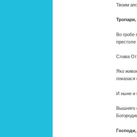
Твоим ап
Тропари, 
Во гробе 
престоле 
Слава От
Яко живон
показася 
И ныне и 
Вышняго 
Богороди
Господи,