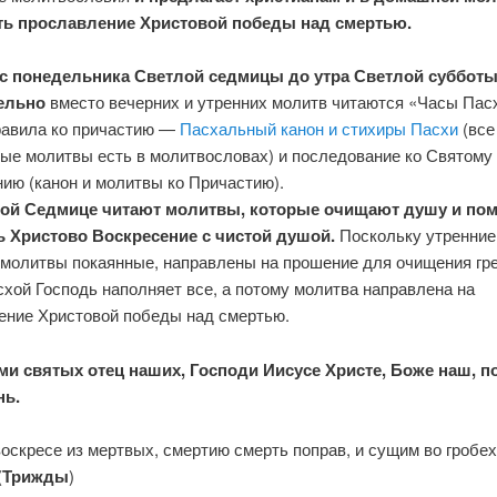
ь прославление Христовой победы над смертью.
с понедельника Светлой седмицы до утра Светлой суббот
ельно
вместо вечерних и утренних молитв читаются «Часы Пасх
равила ко причастию —
Пасхальный канон и стихиры Пасхи
(все
ые молитвы есть в молитвословах) и последование ко Святому
ию (канон и молитвы ко Причастию).
ой Седмице читают молитвы, которые очищают душу и по
ь Христово Воскресение с чистой душой.
Поскольку утренние
 молитвы покаянные, направлены на прошение для очищения гре
хой Господь наполняет все, а потому молитва направлена на
ение Христовой победы над смертью.
и святых отец наших, Господи Иисусе Христе, Боже наш, 
нь.
оскресе из мертвых, смертию смерть поправ, и сущим во гробех
(
Трижды
)