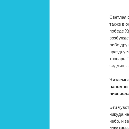
Светлая 
также в о
победе Хр
возбужде
либо друг
празднует
тропарь П
седмицы.
Читаемые
наполнен
ниспосла
Эти чувст
никуда не
небо, и з
покаянны