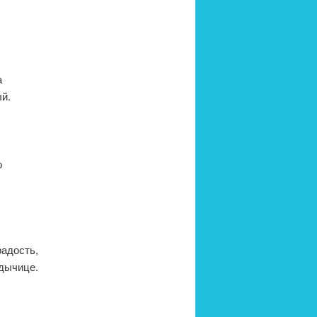
а
й.
о
адость,
адычице.