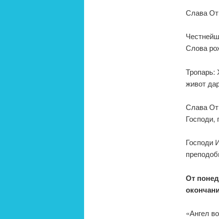
Слава Отц
Честнейш
Слова ро
Тропарь: 
живот дар
Слава Отц
Господи, 
Господи 
преподобн
От понед
окончани
«Ангел во