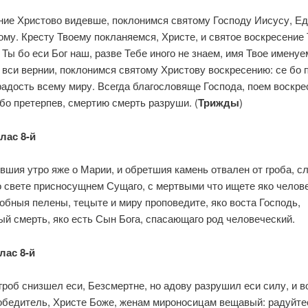
ние Христово видевше, поклонимся святому Господу Иисусу, Е
му. Кресту Твоему покланяемся, Христе, и святое воскресение
 Ты бо еси Бог наш, разве Тебе иного не знаем, имя Твое именуе
вси вернии, поклонимся святому Христову воскресению: се бо 
адость всему миру. Всегда благословяще Господа, поем воскре
бо претерпев, смертию смерть разруши. (
Трижды
)
лас 8-й
вшия утро яже о Марии, и обретшия камень отвален от гроба, с
о свете присносущнем Сущаго, с мертвыми что ищете яко челов
обныя пелены, тецыте и миру проповедите, яко воста Господь,
й смерть, яко есть Сын Бога, спасающаго род человеческий.
лас 8-й
гроб снизшел еси, Безсмертне, но адову разрушил еси силу, и 
победитель, Христе Боже, женам мироносицам вещавый: радуйтес