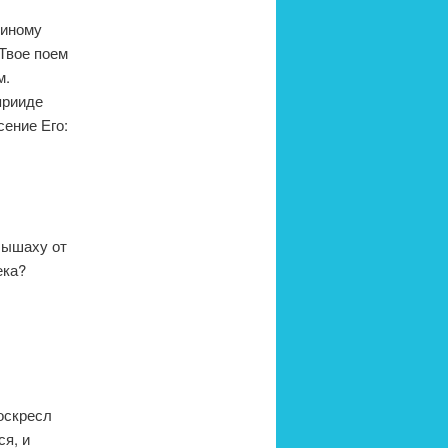
диному
 Твое поем
м.
прииде
сение Его:
лышаху от
ека?
воскресл
я, и