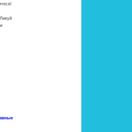
итеся!
 Ликуй
ии
лавные