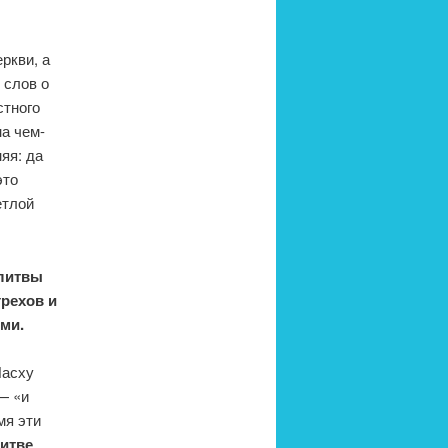
ркви, а
 слов о
стного
а чем-
яя: да
это
етлой
олитвы
рехов и
ми.
Пасху
— «и
мя эти
литве