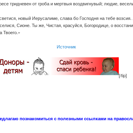
есе тридневен от гроба и мертвыя воздвигнувый; людие, весел
светися, новый Иерусалиме, слава бо Господня на тебе возсия.
селися, Сионе. Ты же, Чистая, красуйся, Богородице, о восстан
 Твоего.»
Источник
[/tip]
едлагаю познакомиться с полезными ссылками на правос