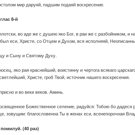
остолом мир даруяй, падшим подаяй воскресение.
глас 8-й
плотски, во аде же с душею яко Бог, в раи же с разбойником, и н
был еси, Христе, со Отцем и Духом, вся исполняяй, Неописанны
цу и Сыну и Святому Духу.
осец, яко рая краснейший, воистинну и чертога всякаго царскаг
светлейший, Христе, гроб Твой, источник нашего воскресения.
присно и во веки веков. Аминь.
освященное Божественное селение, радуйся: Тобою бо дадеся р
це, зовущим: благословенна Ты в женах еси, всенепорочная Вл
 помилуй. (40 раз)