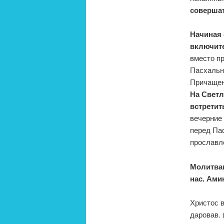
совершат
Начиная 
включит
вместо п
Пасхальн
Причащен
На Светл
встретит
вечерние
перед Пас
прославл
Молитвам
нас. Ами
Христос в
даровав. 