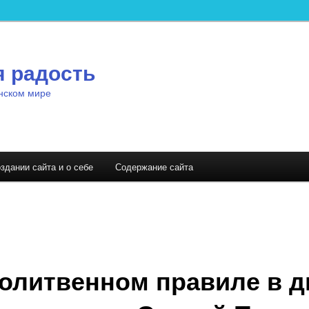
я радость
нском мире
здании сайта и о себе
Содержание сайта
олитвенном правиле в д