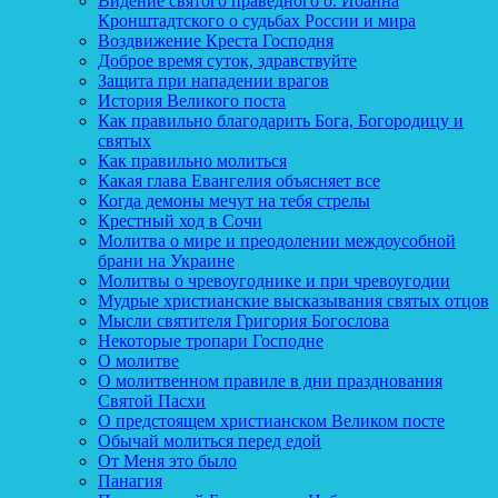
Видение святого праведного о. Иоанна
Кронштадтского о судьбах России и мира
Воздвижение Креста Господня
Доброе время суток, здравствуйте
Защита при нападении врагов
История Великого поста
Как правильно благодарить Бога, Богородицу и
святых
Как правильно молиться
Какая глава Евангелия объясняет все
Когда демоны мечут на тебя стрелы
Крестный ход в Сочи
Молитва о мире и преодолении междоусобной
брани на Украине
Молитвы о чревоугоднике и при чревоугодии
Мудрые христианские высказывания святых отцов
Мысли святителя Григория Богослова
Некоторые тропари Господне
О молитве
О молитвенном правиле в дни празднования
Святой Пасхи
О предстоящем христианском Великом посте
Обычай молиться перед едой
От Меня это было
Панагия