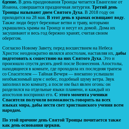
бдение.
В день празднования Троицы читается Евангелие от
Иоанна, совершается праздничная литургия.
Третий день
Троицы называют днем Святого Духа
. В 2018 году он
приходится на 28 мая.
В этот день в храмах освящают воду
.
Также люди берут березовые ветви и траву, которыми
украшались храмы на Троицу и несут их домой. Дома их
засушивают и весь год бережно хранят, считая своим
оберегом.
Согласно Новому Завету, перед восшествием на Небеса
Христос неоднократно являлся апостолам, наставляя их,
дабы
подготовить к сошествию на них Святого Духа
. Это и
произошло спустя десять дней после Вознесения. Апостолы,
находящиеся в комнате, где проходила их последняя трапеза
со Спасителем — Тайная Вечеря — внезапно услышали
необъяснимый шум с небес, подобный шуму ветра. Звук
заполнил всю комнату, а после им был явлен огонь: он
разделился на отдельные языки пламени, и каждый из
апостолов воспринял его.
С этого момента ученики
Спасителя получили возможность говорить на всех
языках мира, дабы нести свет христианского учения всем
народам.
По этой причине день Святой Троицы почитается также
как день основания церкви.