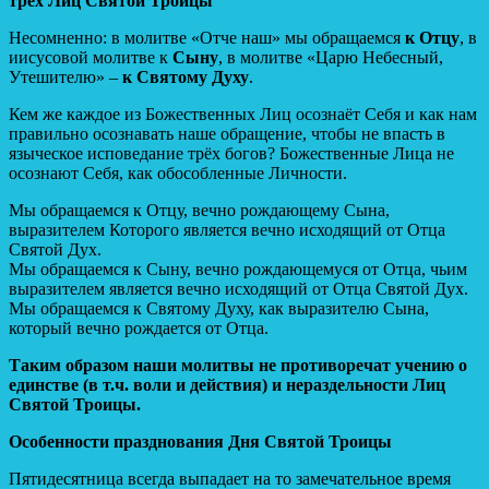
трёх Лиц Святой Троицы
Несомненно: в молитве «Отче наш» мы обращаемся
к Отцу
, в
иисусовой молитве к
Сыну
, в молитве «Царю Небесный,
Утешителю» –
к Святому Духу
.
Кем же каждое из Божественных Лиц осознаёт Себя и как нам
правильно осознавать наше обращение, чтобы не впасть в
языческое исповедание трёх богов? Божественные Лица не
осознают Себя, как обособленные Личности.
Мы обращаемся к Отцу, вечно рождающему Сына,
выразителем Которого является вечно исходящий от Отца
Святой Дух.
Мы обращаемся к Сыну, вечно рождающемуся от Отца, чьим
выразителем является вечно исходящий от Отца Святой Дух.
Мы обращаемся к Святому Духу, как выразителю Сына,
который вечно рождается от Отца.
Таким образом наши молитвы не противоречат учению о
единстве (в т.ч. воли и действия) и нераздельности Лиц
Святой Троицы.
Особенности празднования Дня Святой Троицы
Пятидесятница всегда выпадает на то замечательное время