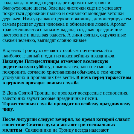
года, когда природа щедро дарит ароматные травы и
благоухающие цветы. Зеленые листочки еще не успевают
покрыться дорожной пылью и оживляют молодые веточки
деревьев. Ими украшают церкви и жилища, демонстрируя тем
самым расцвет души человека и обновление людей. Аромат
трав смешивается с запахом ладана, создавая праздничное
настроение и вызывая радость. А лики святых, окруженные
свежей зеленью, выглядят словно живые.
В храмах Троицу отмечают с особым почтением. Это
наиболее главный и один из красивейших праздников.
Накануне Пятидесятницы отмечают вселенскую
родительскую субботу
, поминая тех, кого не смогли
похоронить согласно христианским обычаям, в том числе
утонувших и пропавших без вести.
В ночь перед торжеством
в церквях проходит ночная служба
.
В День Святой Троицы не проводят воскресные песнопения,
вместо них звучат особые праздничные песни.
Торжественная служба проходит по особому праздничному
чину
.
После литургии следует вечерня, во время которой славят
сошествие Святого духа и читают три специальных
молитвы
. Священники на Троицу всегда надевают