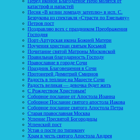
Перед иконой Благодатное Небо молятся от
катастроф и напастей
Песня «В келии ломпаду затеплю» в исп. С.
Безрукова из спектакля «Страсти по Емельяну»
Петров пост
Поздравляю всех с праздником Преображения
Господня
Порт-Артурская икона Божией Матери
Поучения христиан святым Косьмой
Почитание святой Матроны Московской
Правильная благодарность Господу
Православие в городе Сочи
Праздник Благовещения в Сочи
Протоиерей Димитрий Смирнов
Радость в теплице на Мацесте Сочи
Радость великая — девочка будет жить
С Рождеством Христовым!
Соборное послание от Апостола Иоанна
Соборное Послание святого апостола Иакова
Соборное послание святого Апостола Петра
Старая православная Москва
Успение Пресвятой Богородицы
Успенский пост
Устав о посте по типикону
Храм в честь святого Апостола Андрея