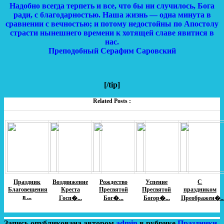
Надобно всегда терпеть и все, что бы ни случилось, Бога
ради, с благодарностью. Наша жизнь — одна минута в
сравнении с вечностью; и потому недостойны по Апостолу
страсти нынешнего времени к хотящей славе явитися в
нас.
Преподобный Серафим Саровский
[/tip]
Related Posts :
Праздник
Воздвижение
Рождество
Успение
С
Благовещения
Креста
Пресвятой
Пресвятой
праздником
в ...
Госп�...
Бог�...
Богор�...
Преображен�..
Запись опубликована автором
admin
в рубрике
Праздники
.