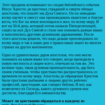
Этот праздник вспоминают по следам библейского события.
Иисус Христос до крестных страданий и смерти обещал
апостолам, что пошлёт им Духа Святого. Он их невидимо
всему научит и смогут они проповедовать евангелие и благую
весть, что Бог на земле воплощался и жил, по всему миру. И
вот на 50-й день, который потом назвали Пятидесятницей,
сошёл на них Дух Святой и стали они понимать разные языки
и наполнились другими духовными дарованиями. После
этого апостолы решили, что надо дальше проповедовать по
всему миру и так в наши дни о православии знают во многих
странах на других континентах.
Один из удивительных даров апостолов, что они могли
понимать на каком языке кто говорит, когда приходили в
новую местность и скорее всего, отвечали на том же. Это
великое чудо, такая духовная проницательность, дар Бога
своим ученикам, чтобы христианство распространилось со
временем по всему миру. Апостолы до обращения Христом
были простыми рыбаками и людьми других рабочих
профессий, простецами, как говорит библия. И вот, как
возвеличил их Господь, какого духовного уровня они
достигли, благодаря Его вмешательству.
Может ли христианин обращаться к каждому из