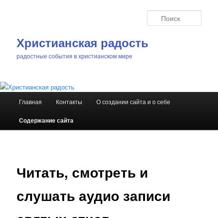
Перейти
к
Поис
основному
содержимому
Христианская радость
радостные события в христианском мире
Главное
Главная
Контакты
О создании сайта и о себе
меню
Содержание сайта
Читать, смотреть и
слушать аудио записи