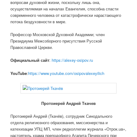
вопросам духовной жизни, поскольку лишь она,
осуществляемая на началах Евангелия, способна спасти
современного человека от катастрофически нарастающего
потока бездуховности в мире.
Профессор Московской Духовной Академии; член
Президиума Межсоборного присутствия Русской
Православной Церкви.
Официальный сайт
:
https://alexey-osipov.ru
YouTube
:
https://www.youtube.com/osipovalexeyilich
Протоиерей Андрей Ткачев
Протоиерей Андрей (Ткачёв), сотрудник Синодального
отдела религиозного образования, миссионерства и
катехизации УПЦ МП, член редколлегии журнала «Отрок.ua»,
настоятель храма преподобного Агапита Печерского при