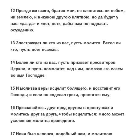
12 Прежде же всего, братия мои, не клянитесь ни небом,
ни землею, и никакою другою клятвою, но да будет у
вас: «да, да» и «нет, нет», дабы вам не подпасть
осуждению.
13 Злостраждет ли кто из вас, пусть молится. Весел ли
кто, пусть поет псалмы.
14 Болен ли кто из вас, пусть призовет пресвитеров
Церкви, и пусть помолятся над ним, помазав его елеем
во имя Господне.
15 И молитва веры исцелит болящего, и восставит его
Господь; и если он соделал грехи, простятся ему.
16 Признавайтесь друг пред другом в проступках и
молитесь друг за друга, чтобы исцелиться: много может
усиленная молитва праведного.
17 Илия был человек, подобный нам, и молитвою