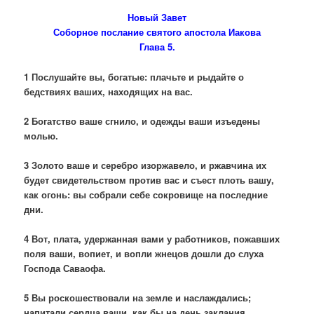
Новый Завет
Соборное послание святого апостола Иакова
Глава 5.
1 Послушайте вы, богатые: плачьте и рыдайте о
бедствиях ваших, находящих на вас.
2 Богатство ваше сгнило, и одежды ваши изъедены
молью.
3 Золото ваше и серебро изоржавело, и ржавчина их
будет свидетельством против вас и съест плоть вашу,
как огонь: вы собрали себе сокровище на последние
дни.
4 Вот, плата, удержанная вами у работников, пожавших
поля ваши, вопиет, и вопли жнецов дошли до слуха
Господа Саваофа.
5 Вы роскошествовали на земле и наслаждались;
напитали сердца ваши, как бы на день заклания.