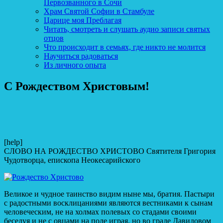
Первозванного в Сочи
Храм Святой Софии в Стамбуле
Царице моя Преблагая
Читать, смотреть и слушать аудио записи святых
отцов
Что происходит в семьях, где никто не молится
Научиться радоваться
Из личного опыта
С Рождеством Христовым!
[help]
СЛОВО НА РОЖДЕСТВО ХРИСТОВО Святителя Григория
Чудотворца, епископа Неокесарийского
Великое и чудное таинство видим ныне мы, братия. Пастыри
с радостными восклицаниями являются вестниками к сынам
человеческим, не на холмах полевых со стадами своими
беседуя и не с овцами на поле играя, но во граде Давидовом