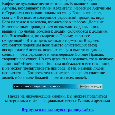
Вифлееме духовные песни возглашая. В вышних поют
Ангелы, возглашают гимны Архангелы; небесные Херувимы
и Серафимы воспевают хвалы во славу Бога: «свят, свят,
свят…»
Все вместе совершают радостный праздник, видя
Бога на земле и человека, вземлемого к небесам. Дольние
Божественным провидением воздымаются до вышних,
вышние, по любви Божией к людям, склоняются к дольним,
ибо Высочайший, по смирению Своему, «вознесе
смиренный». В этот день великого торжества Вифлеем
становится подобным небу, вместо блистающих звезд
восприемлст Ангелов, поющих славу, и вместо видимого
солнца — беспредельное и неизмеримое Солнце Правды,
творящее вес сущее. Но кто дерзнет исследовать столь великое
таинство? «Идеже хощет Бог, там побеждается естества чин»,
и не может препятствовать природа. Итак, немощи людей
непричастны. Бог восхотел и снисшел, совершая спасение
людей, ибо в воле Божией — жизнь всех людей.
Нажав на нижележащие кнопки, Вы можете поделиться
материалами сайта в социальных сетях с Вашими друзьями
Вернуться на главную страницу сайта.