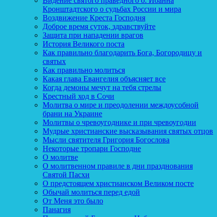
Видение святого праведного о. Иоанна
Кронштадтского о судьбах России и мира
Воздвижение Креста Господня
Доброе время суток, здравствуйте
Защита при нападении врагов
История Великого поста
Как правильно благодарить Бога, Богородицу и
святых
Как правильно молиться
Какая глава Евангелия объясняет все
Когда демоны мечут на тебя стрелы
Крестный ход в Сочи
Молитва о мире и преодолении междоусобной
брани на Украине
Молитвы о чревоугоднике и при чревоугодии
Мудрые христианские высказывания святых отцов
Мысли святителя Григория Богослова
Некоторые тропари Господне
О молитве
О молитвенном правиле в дни празднования
Святой Пасхи
О предстоящем христианском Великом посте
Обычай молиться перед едой
От Меня это было
Панагия