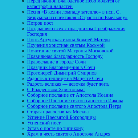
Перед иконой Благодатное Небо молятся от
катастроф и напастей
Песня «В келии ломпаду затеплю» в исп. С.
Безрукова из спектакля «Страсти по Емельяну»
Петров пост
Поздравляю всех с праздником Преображения
Господня
Порт-Артурская икона Божией Матери
Поучения христиан святым Косьмой
Почитание святой Матроны Московской
Правильная благодарность Господу
Православие в городе Сочи
Праздник Благовещения в Сочи
Протоиерей Димитрий Смирнов
Радость в теплице на Мацесте Сочи
Радость великая — девочка будет жить
С Рождеством Христовым!
Соборное послание от Апостола Иоанна
Соборное Послание святого апостола Иакова
Соборное послание святого Апостола Петра
Старая православная Москва
Успение Пресвятой Богородицы
Успенский пост
Устав о посте по типикону
Храм в честь святого Апостола Андрея