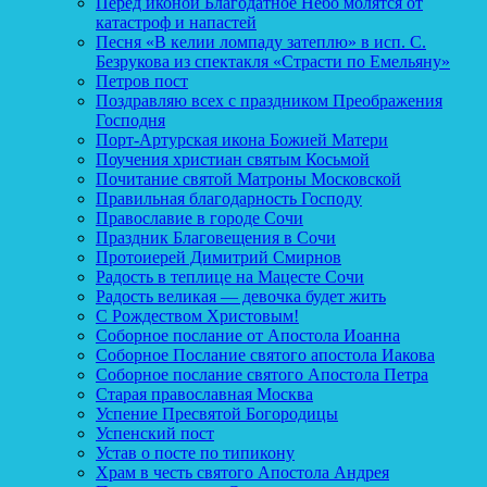
Перед иконой Благодатное Небо молятся от
катастроф и напастей
Песня «В келии ломпаду затеплю» в исп. С.
Безрукова из спектакля «Страсти по Емельяну»
Петров пост
Поздравляю всех с праздником Преображения
Господня
Порт-Артурская икона Божией Матери
Поучения христиан святым Косьмой
Почитание святой Матроны Московской
Правильная благодарность Господу
Православие в городе Сочи
Праздник Благовещения в Сочи
Протоиерей Димитрий Смирнов
Радость в теплице на Мацесте Сочи
Радость великая — девочка будет жить
С Рождеством Христовым!
Соборное послание от Апостола Иоанна
Соборное Послание святого апостола Иакова
Соборное послание святого Апостола Петра
Старая православная Москва
Успение Пресвятой Богородицы
Успенский пост
Устав о посте по типикону
Храм в честь святого Апостола Андрея