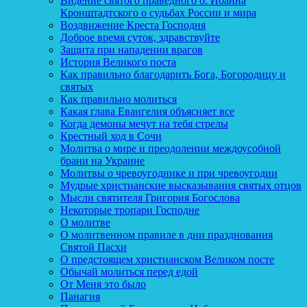
Видение святого праведного о. Иоанна
Кронштадтского о судьбах России и мира
Воздвижение Креста Господня
Доброе время суток, здравствуйте
Защита при нападении врагов
История Великого поста
Как правильно благодарить Бога, Богородицу и
святых
Как правильно молиться
Какая глава Евангелия объясняет все
Когда демоны мечут на тебя стрелы
Крестный ход в Сочи
Молитва о мире и преодолении междоусобной
брани на Украине
Молитвы о чревоугоднике и при чревоугодии
Мудрые христианские высказывания святых отцов
Мысли святителя Григория Богослова
Некоторые тропари Господне
О молитве
О молитвенном правиле в дни празднования
Святой Пасхи
О предстоящем христианском Великом посте
Обычай молиться перед едой
От Меня это было
Панагия